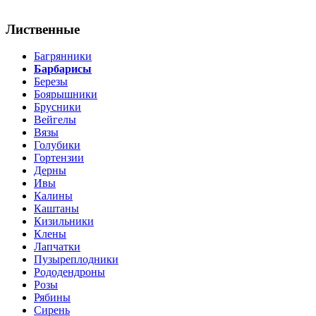
Лиственные
Багрянники
Барбарисы
Березы
Боярышники
Брусники
Вейгелы
Вязы
Голубики
Гортензии
Дерны
Ивы
Калины
Каштаны
Кизильники
Клены
Лапчатки
Пузыреплодники
Рододендроны
Розы
Рябины
Сирень