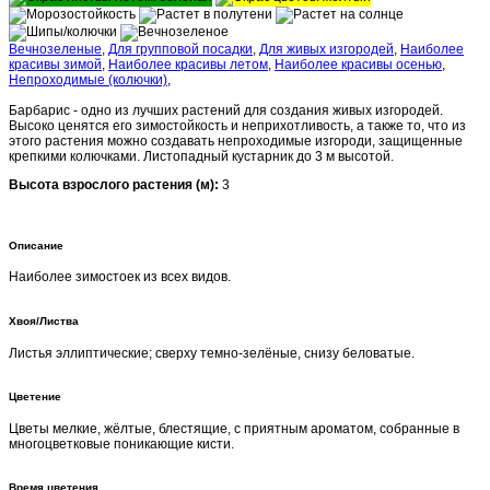
Вечнозеленые
,
Для групповой посадки
,
Для живых изгородей
,
Наиболее
красивы зимой
,
Наиболее красивы летом
,
Наиболее красивы осенью
,
Непроходимые (колючки)
,
Барбарис - одно из лучших растений для создания живых изгородей.
Высоко ценятся его зимостойкость и неприхотливость, а также то, что из
этого растения можно создавать непроходимые изгороди, защищенные
крепкими колючками. Листопадный кустарник до 3 м высотой.
Высота взрослого растения (м):
3
Описание
Наиболее зимостоек из всех видов.
Хвоя/Листва
Листья эллиптические; сверху темно-зелёные, снизу беловатые.
Цветение
Цветы мелкие, жёлтые, блестящие, с приятным ароматом, собранные в
многоцветковые поникающие кисти.
Время цветения