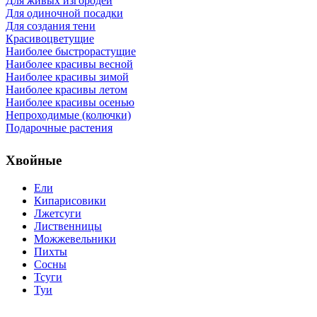
Для живых изгородей
Для одиночной посадки
Для создания тени
Красивоцветущие
Наиболее быстрорастущие
Наиболее красивы весной
Наиболее красивы зимой
Наиболее красивы летом
Наиболее красивы осенью
Непроходимые (колючки)
Подарочные растения
Хвойные
Ели
Кипарисовики
Лжетсуги
Лиственницы
Можжевельники
Пихты
Сосны
Тсуги
Туи