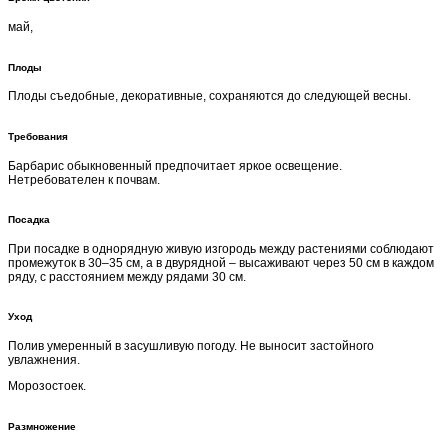
май,
Плоды
Плоды съедобные, декоративные, сохраняются до следующей весны.
Требования
Барбарис обыкновенный предпочитает яркое освещение.
Нетребователен к почвам.
Посадка
При посадке в однорядную живую изгородь между растениями соблюдают
промежуток в 30–35 см, а в двурядной – высаживают через 50 см в каждом
ряду, с расстоянием между рядами 30 см.
Уход
Полив умеренный в засушливую погоду. Не выносит застойного
увлажнения.
Морозостоек.
Размножение