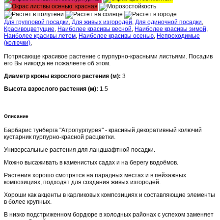
Для групповой посадки
,
Для живых изгородей
,
Для одиночной посадки
,
Красивоцветущие
,
Наиболее красивы весной
,
Наиболее красивы зимой
,
Наиболее красивы летом
,
Наиболее красивы осенью
,
Непроходимые
(колючки)
,
Потрясающе красивое растение с пурпурно-красными листьями. Посадив
его Вы никогда не пожалеете об этом.
Диаметр кроны взрослого растения (м):
3
Высота взрослого растения (м):
1.5
Описание
Барбарис тунберга "Aтропурпурея" - красивый декоративный колючий
кустарник пурпурно-красной расцветки.
Универсальные растения для ландшафтной посадки.
Можно высаживать в каменистых садах и на берегу водоёмов.
Растения хорошо смотрятся на парадных местах и в пейзажных
композициях, подходят для создания живых изгородей.
Хороши как акценты в карликовых композициях и составляющие элементы
в более крупных.
В низко подстриженном бордюре в холодных районах с успехом заменяет