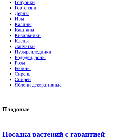
Голубики
Гортензии
Дерны
Ивы
Калины
Каштаны
Кизильники
Клены
Лапчатки
Пузыреплодники
Рододендроны
Розы
Рябины
Сирень
Спиреи
Яблони декоративные
Плодовые
Посадка растений с гарантией