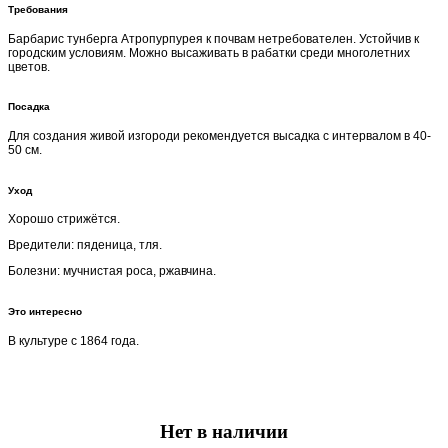
Требования
Барбарис тунберга Aтропурпурея к почвам нетребователен. Устойчив к
городским условиям. Можно высаживать в рабатки среди многолетних
цветов.
Посадка
Для создания живой изгороди рекомендуется высадка с интервалом в 40-
50 см.
Уход
Хорошо стрижётся.
Вредители: пяденица, тля.
Болезни: мучнистая роса, ржавчина.
Это интересно
В культуре с 1864 года.
Нет в наличии