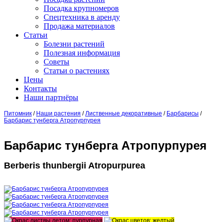
Посадка крупномеров
Спецтехника в аренду
Продажа материалов
Статьи
Болезни растений
Полезная информация
Советы
Статьи о растениях
Цены
Контакты
Наши партнёры
Питомник
/
Наши растения
/
Лиственные декоративные
/
Барбарисы
/
Барбарис тунберга Aтропурпурея
Барбарис тунберга Aтропурпурея
Berberis thunbergii Atropurpurea