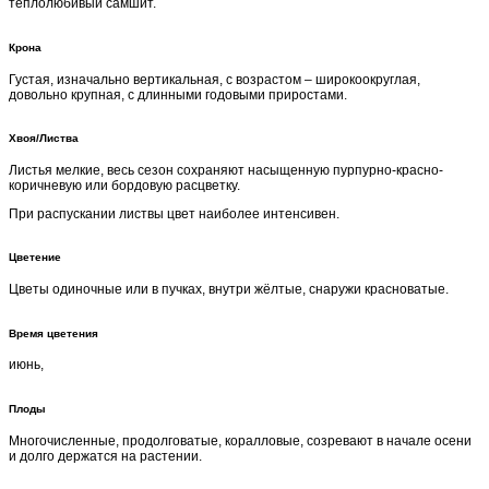
теплолюбивый самшит.
Крона
Густая, изначально вертикальная, с возрастом – широкоокруглая,
довольно крупная, с длинными годовыми приростами.
Хвоя/Листва
Листья мелкие, весь сезон сохраняют насыщенную пурпурно-красно-
коричневую или бордовую расцветку.
При распускании листвы цвет наиболее интенсивен.
Цветение
Цветы одиночные или в пучках, внутри жёлтые, снаружи красноватые.
Время цветения
июнь,
Плоды
Многочисленные, продолговатые, коралловые, созревают в начале осени
и долго держатся на растении.