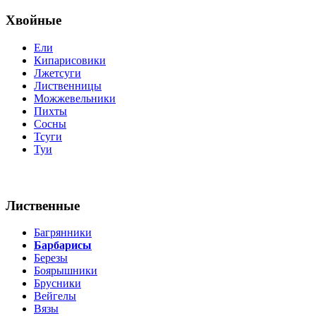
Хвойные
Ели
Кипарисовики
Лжетсуги
Лиственницы
Можжевельники
Пихты
Сосны
Тсуги
Туи
Лиственные
Багрянники
Барбарисы
Березы
Боярышники
Брусники
Вейгелы
Вязы