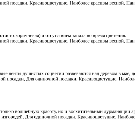
чной посадки, Красивоцветущие, Наиболее красивы весной, Наи
лотисто-коричневая) и отсутствием запаха во время цветения.
чной посадки, Красивоцветущие, Наиболее красивы весной, Наи
зовые ленты душистых соцветий развеваются над деревом в мае, 
вой посадки, Для одиночной посадки, Красивоцветущие, Наибол
 только волшебную красоту, но и восхитительный дурманящий а
 изгородей, Для одиночной посадки, Красивоцветущие, Наиболе