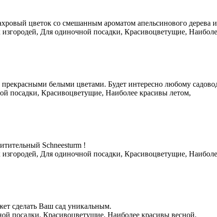
ахровый цветок со смешанным ароматом апельсинового дерева и
 изгородей, Для одиночной посадки, Красивоцветущие, Наиболе
с прекрасными белыми цветами. Будет интересно любому садовод
ой посадки, Красивоцветущие, Наиболее красивы летом,
итительный Schneesturm !
 изгородей, Для одиночной посадки, Красивоцветущие, Наиболе
жет сделать Ваш сад уникальным.
ной посадки, Красивоцветущие, Наиболее красивы весной,