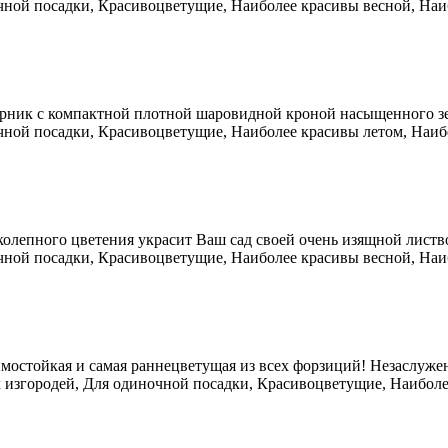
чной посадки, Красивоцветущие, Наиболее красивы весной, Наи
ник с компактной плотной шаровидной кроной насыщенного зе
чной посадки, Красивоцветущие, Наиболее красивы летом, Наиб
олепного цветения украсит Ваш сад своей очень изящной лист
чной посадки, Красивоцветущие, Наиболее красивы весной, Наи
имостойкая и самая раннецветущая из всех форзиций! Незаслужен
 изгородей, Для одиночной посадки, Красивоцветущие, Наиболе