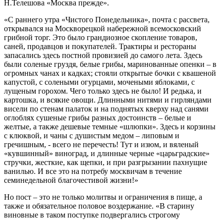
Н.Телешова «Москва прежде».
«С раннего утра «Чистого Понедельника», почта с рассвета,
открывался на Москворецкой набережной всемосковский
грибной торг. Это было грандиозное скопление товаров,
саней, продавцов и покупателей. Трактиры и рестораны
запасались здесь постной провизией до самого лета. Здесь
были соленые груздя, белые грибы, маринованные опенки – в
огромных чанах и кадках; стояли открытые бочки с квашеной
капустой, с солеными огурцами, мочеными яблоками, с
лущеным горохом. Чего только здесь не было! И редька, и
картошка, и всякие овощи. Длинными нитями и гирляндами
висели по стенам палаток и на поднятых кверху над санями
оглоблях сушеные грибы разных достоинств – белые и
желтые, а также дешевые темные «шлюпки». Здесь и корзины
с клюквой, и чаны с душистым медом – липовым и
гречишным, - всего не перечесть! Тут и изюм, и вяленый
«кувшинный» виноград, и длинные черные «царьградские»
стручки, жесткие, как щепки, и при разгрызании пахнущие
ванилью. И все это на потребу москвичам в течение
семинедельной благочестивой жизни!»
Но пост – это не только молитвы и ограничения в пище, а
также и обязательное половое воздержание. «В старину
виновные в таком поступке подвергались строгому