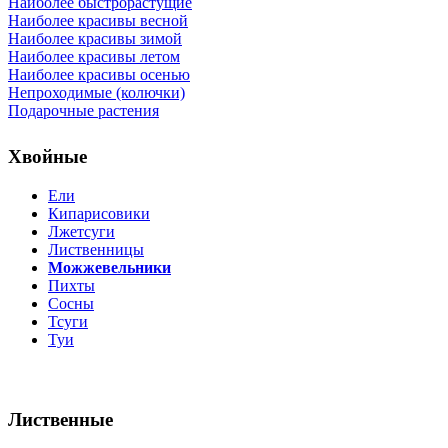
Наиболее быстрорастущие
Наиболее красивы весной
Наиболее красивы зимой
Наиболее красивы летом
Наиболее красивы осенью
Непроходимые (колючки)
Подарочные растения
Хвойные
Ели
Кипарисовики
Лжетсуги
Лиственницы
Можжевельники
Пихты
Сосны
Тсуги
Туи
Лиственные