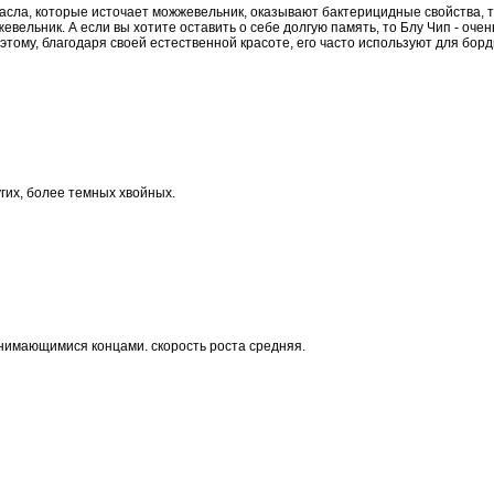
 масла, которые источает можжевельник, оказывают бактерицидные свойства, 
евельник. А если вы хотите оставить о себе долгую память, то Блу Чип - оче
этому, благодаря своей естественной красоте, его часто используют для бор
гих, более темных хвойных.
днимающимися концами. скорость роста средняя.