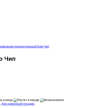
евельник горизонтальный Блю Чип
ю Чип
,
Для одиночной посадки
,