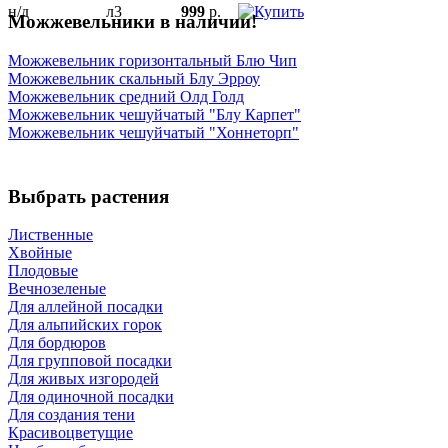
н/д
л3
999
р.
Можжевельники в наличии!
Можжевельник горизонтальный Блю Чип
Можжевельник скальный Блу Эрроу
Можжевельник средний Олд Голд
Можжевельник чешуйчатый "Блу Карпет"
Можжевельник чешуйчатый "Хоннеторп"
Выбрать растения
Лиственные
Хвойные
Плодовые
Вечнозеленые
Для аллейной посадки
Для альпийских горок
Для бордюров
Для групповой посадки
Для живых изгородей
Для одиночной посадки
Для создания тени
Красивоцветущие