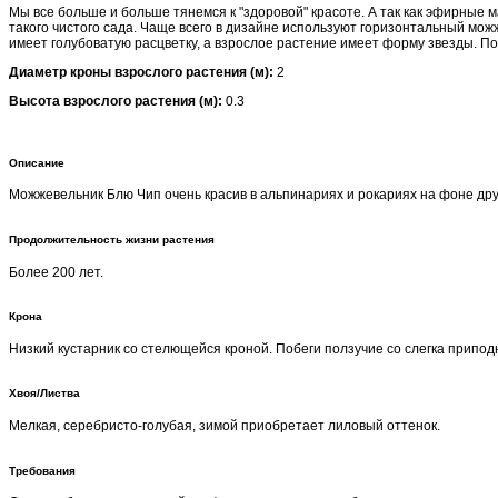
Мы все больше и больше тянемся к "здоровой" красоте. А так как эфирные
такого чистого сада. Чаще всего в дизайне используют горизонтальный можж
имеет голубоватую расцветку, а взрослое растение имеет форму звезды. По
Диаметр кроны взрослого растения (м):
2
Высота взрослого растения (м):
0.3
Описание
Можжевельник Блю Чип очень красив в альпинариях и рокариях на фоне дру
Продолжительность жизни растения
Более 200 лет.
Крона
Низкий кустарник со стелющейся кроной. Побеги ползучие со слегка припо
Хвоя/Листва
Мелкая, серебристо-голубая, зимой приобретает лиловый оттенок.
Требования