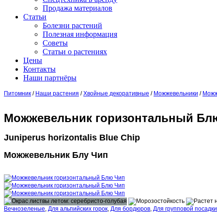
Продажа материалов
Статьи
Болезни растений
Полезная информация
Советы
Статьи о растениях
Цены
Контакты
Наши партнёры
Питомник
/
Наши растения
/
Хвойные декоративные
/
Можжевельники
/
Можж
Можжевельник горизонтальный Бл
Juniperus horizontalis Blue Chip
Можжевельник Блу Чип
Вечнозеленые
,
Для альпийских горок
,
Для бордюров
,
Для групповой посадки