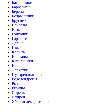
Багрянники
Барбарисы
Березы
Боярышники
Брусники
Вейгелы
Вязы
Голубики
Гортензии
Дерны
Ивы
Калины
Каштаны
Кизильники
Клены
Лапчатки
Пузыреплодники
Рододендроны
Розы
Рябины
Сирень
Спиреи
Яблони декоративные