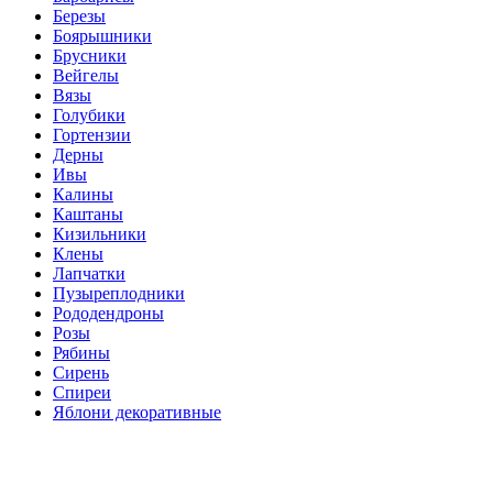
Березы
Боярышники
Брусники
Вейгелы
Вязы
Голубики
Гортензии
Дерны
Ивы
Калины
Каштаны
Кизильники
Клены
Лапчатки
Пузыреплодники
Рододендроны
Розы
Рябины
Сирень
Спиреи
Яблони декоративные