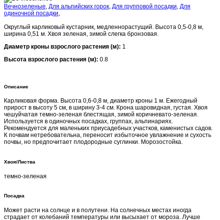
Вечнозеленые
,
Для альпийских горок
,
Для групповой посадки
,
Для
одиночной посадки
,
Округлый карликовый кустарник, медленнорастущий. Высота 0,5-0,8 м,
ширина 0,51 м. Хвоя зеленая, зимой слегка бронзовая.
Диаметр кроны взрослого растения (м):
1
Высота взрослого растения (м):
0.8
Описание
Карликовая форма. Высота 0,6-0,8 м, диаметр кроны 1 м. Ежегодный
прирост в высоту 5 см, в ширину 3-4 см. Крона шаровидная, густая. Хвоя
чешуйчатая темно-зеленая блестящая, зимой коричневато-зеленая.
Используется в одиночных посадках, группах, альпинариях.
Рекомендуется для маленьких приусадебных участков, каменистых садов.
К почвам нетребовательна, переносит избыточное увлажнение и сухость
почвы, но предпочитает плодородные суглинки. Морозостойка.
Хвоя/Листва
темно-зеленая
Посадка
Может расти на солнце и в полутени. На солнечных местах иногда
страдает от колебаний температуры или высыхает от мороза. Лучше