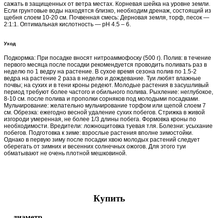
сажать в защищенных от ветра местах. Корневая шейка на уровне земли.
Если грунтовые воды находятся близко, необходим дренаж, состоящий из
щебня слоем 10-20 см. Почвенная смесь: Дерновая земля, торф, песок —
2:1:1. Оптимальная кислотность — pH 4.5 – 6.
Уход
Подкормка: При посадке вносят нитроаммофоску (500 г). Полив: в течение
первого месяца после посадки рекомендуется проводить поливать раз в
неделю по 1 ведру на растение. В сухое время сезона полив по 1.5-2
ведра на растение 2 раза в неделю и дождевание. Туи любят влажные
почвы; на сухих и в тени кроны редеют. Молодые растения в засушливый
период требуют более частого и обильного полива. Рыхление: неглубокое,
8-10 см. после полива и прополки сорняков под молодыми посадками.
Мульчирование: желательно мульчирование торфом или щепой слоем 7
см. Обрезка: ежегодно весной удаление сухих побегов. Стрижка в живой
изгороди умеренная, не более 1/3 длины побега. Формовка кроны по
необходимости. Вредители: ложнощитовка туевая тля. Болезни: усыхание
побегов. Подготовка к зиме: взрослые растения вполне зимостойки.
Однако в первую зиму после посадки хвою молодых растений следует
оберегать от зимних и весенних солнечных ожогов. Для этого туи
обматывают не очень плотной мешковиной.
Купить
диаметр