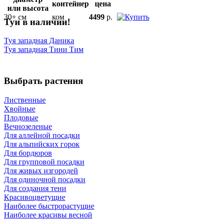
контейнер
цена
или высота
30+ см
ком
4499
р.
Туи в наличии!
Туя западная Даника
Туя западная Тини Тим
Выбрать растения
Лиственные
Хвойные
Плодовые
Вечнозеленые
Для аллейной посадки
Для альпийских горок
Для бордюров
Для групповой посадки
Для живых изгородей
Для одиночной посадки
Для создания тени
Красивоцветущие
Наиболее быстрорастущие
Наиболее красивы весной