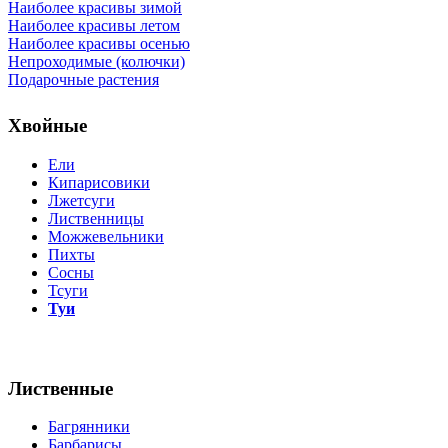
Наиболее красивы зимой
Наиболее красивы летом
Наиболее красивы осенью
Непроходимые (колючки)
Подарочные растения
Хвойные
Ели
Кипарисовики
Лжетсуги
Лиственницы
Можжевельники
Пихты
Сосны
Тсуги
Туи
Лиственные
Багрянники
Барбарисы