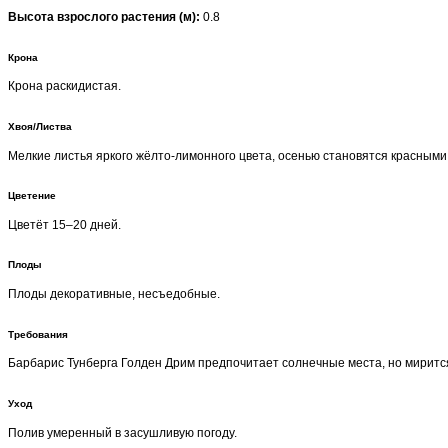
Высота взрослого растения (м):
0.8
Крона
Крона раскидистая.
Хвоя/Листва
Мелкие листья яркого жёлто-лимонного цвета, осенью становятся красными
Цветение
Цветёт 15–20 дней.
Плоды
Плоды декоративные, несъедобные.
Требования
Барбарис Тунберга Голден Дрим предпочитает солнечные места, но мирится 
Уход
Полив умеренный в засушливую погоду.