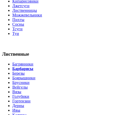
Кипарисовики
Лжетсуги
Лиственницы
Можжевельники
Пихты
Сосны
Тсуги
Туи
Лиственные
Багрянники
Барбарисы
Березы
Боярышники
Брусники
Вейгелы
Вязы
Голубики
Гортензии
Дерны
Ивы
Калины