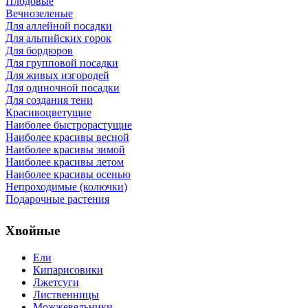
Плодовые
Вечнозеленые
Для аллейной посадки
Для альпийских горок
Для бордюров
Для групповой посадки
Для живых изгородей
Для одиночной посадки
Для создания тени
Красивоцветущие
Наиболее быстрорастущие
Наиболее красивы весной
Наиболее красивы зимой
Наиболее красивы летом
Наиболее красивы осенью
Непроходимые (колючки)
Подарочные растения
Хвойные
Ели
Кипарисовики
Лжетсуги
Лиственницы
Можжевельники