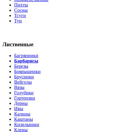
Пихты
Сосны
Тсуги
Туи
Лиственные
Багрянники
Барбарисы
Березы
Боярышники
Брусники
Вейгелы
Вязы
Голубики
Гортензии
Дерны
Ивы
Калины
Каштаны
Кизильники
Клены