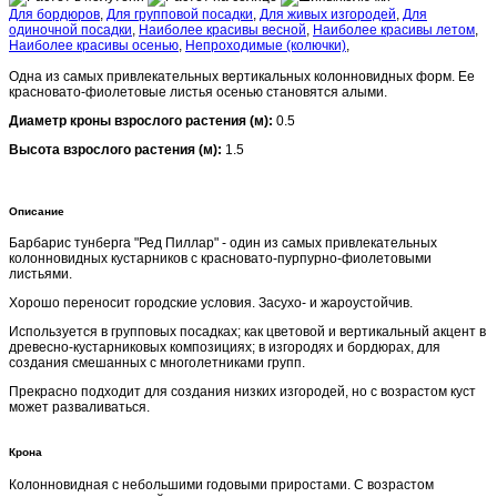
Для бордюров
,
Для групповой посадки
,
Для живых изгородей
,
Для
одиночной посадки
,
Наиболее красивы весной
,
Наиболее красивы летом
,
Наиболее красивы осенью
,
Непроходимые (колючки)
,
Одна из самых привлекательных вертикальных колонновидных форм. Ее
красновато-фиолетовые листья осенью становятся алыми.
Диаметр кроны взрослого растения (м):
0.5
Высота взрослого растения (м):
1.5
Описание
Барбарис тунберга "Ред Пиллар" - один из самых привлекательных
колонновидных кустарников с красновато-пурпурно-фиолетовыми
листьями.
Хорошо переносит городские условия. Засухо- и жароустойчив.
Используется в групповых посадках; как цветовой и вертикальный акцент в
древесно-кустарниковых композициях; в изгородях и бордюрах, для
создания смешанных с многолетниками групп.
Прекрасно подходит для создания низких изгородей, но с возрастом куст
может разваливаться.
Крона
Колонновидная с небольшими годовыми приростами. С возрастом