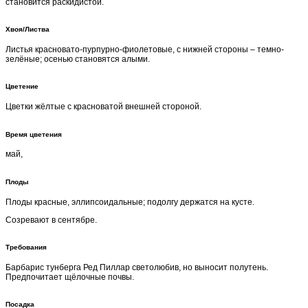
становится раскидистой.
Хвоя/Листва
Листья красновато-пурпурно-фиолетовые, с нижней стороны – темно-
зелёные; осенью становятся алыми.
Цветение
Цветки жёлтые с красноватой внешней стороной.
Время цветения
май,
Плоды
Плоды красные, эллипсоидальные; подолгу держатся на кусте.
Созревают в сентябре.
Требования
Барбарис тунберга Ред Пиллар светолюбив, но выносит полутень.
Предпочитает щёлочные почвы.
Посадка