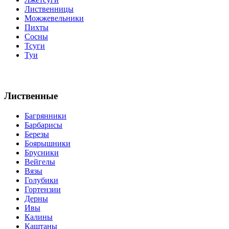
Лиственницы
Можжевельники
Пихты
Сосны
Тсуги
Туи
Лиственные
Багрянники
Барбарисы
Березы
Боярышники
Брусники
Вейгелы
Вязы
Голубики
Гортензии
Дерны
Ивы
Калины
Каштаны