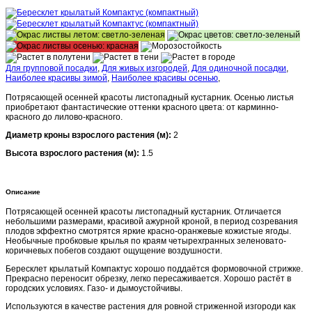
Для групповой посадки
,
Для живых изгородей
,
Для одиночной посадки
,
Наиболее красивы зимой
,
Наиболее красивы осенью
,
Потрясающей осенней красоты листопадный кустарник. Осенью листья
приобретают фантастические оттенки красного цвета: от карминно-
красного до лилово-красного.
Диаметр кроны взрослого растения (м):
2
Высота взрослого растения (м):
1.5
Описание
Потрясающей осенней красоты листопадный кустарник. Отличается
небольшими размерами, красивой ажурной кроной, в период созревания
плодов эффектно смотрятся яркие красно-оранжевые кожистые ягоды.
Необычные пробковые крылья по краям четырехгранных зеленовато-
коричневых побегов создают ощущение воздушности.
Бересклет крылатый Компактус хорошо поддаётся формовочной стрижке.
Прекрасно переносит обрезку, легко пересаживается. Хорошо растёт в
городских условиях. Газо- и дымоустойчивы.
Используются в качестве растения для ровной стриженной изгороди как