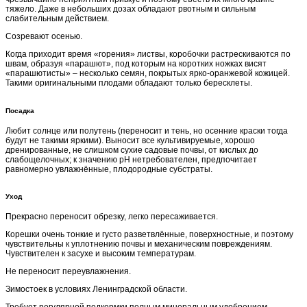
тяжело. Даже в небольших дозах обладают рвотным и сильным
слабительным действием.
Созревают осенью.
Когда приходит время «горения» листвы, коробочки растрескиваются по
швам, образуя «парашют», под которым на коротких ножках висят
«парашютисты» – несколько семян, покрытых ярко-оранжевой кожицей.
Такими оригинальными плодами обладают только бересклеты.
Посадка
Любит солнце или полутень (переносит и тень, но осенние краски тогда
будут не такими яркими). Выносит все культивируемые, хорошо
дренированные, не слишком сухие садовые почвы, от кислых до
слабощелочных; к значению рН нетребователен, предпочитает
равномерно увлажнённые, плодородные субстраты.
Уход
Прекрасно переносит обрезку, легко пересаживается.
Корешки очень тонкие и густо разветвлённые, поверхностные, и поэтому
чувствительны к уплотнению почвы и механическим повреждениям.
Чувствителен к засухе и высоким температурам.
Не переносит переувлажнения.
Зимостоек в условиях Ленинградской области.
Требует регулярной подкормки полным минеральным удобрением.