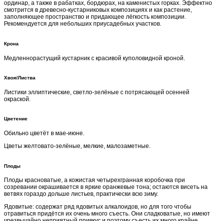
ординар, а также в рабатках, бордюрах, на каменистых горках. Эффектно
смотрится в древесно-кустарниковых композициях и как растение,
заполняющее пространство и придающее лёгкость композиции.
Рекомендуется для небольших приусадебных участков.
Крона
Медленнорастущий кустарник с красивой куполовидной кроной.
Хвоя/Листва
Листики эллиптические, светло-зелёные с потрясающей осенней
окраской.
Цветение
Обильно цветёт в мае-июне.
Цветы желтовато-зелёные, мелкие, малозаметные.
Плоды
Плоды красноватые, а кожистая четырехгранная коробочка при
созревании окрашивается в яркие оранжевые тона; остаются висеть на
ветвях гораздо дольше листьев, практически всю зиму.
Ядовитые: содержат ряд ядовитых алкалоидов, но для того чтобы
отравиться придётся их очень много съесть. Они сладковатые, но имеют
чрезвычайно неприятный привкус и поэтому съесть их много крайне