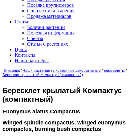
Посадка крупномеров
Спецтехника в аренду
Продажа материалов
Статьи
Болезни растений
Полезная информация
Советы
Статьи о растениях
Цены
Контакты
Наши партнёры
Питомник
/
Наши растения
/
Лиственные декоративные
/
Бересклеты
/
Бересклет крылатый Компактус (компактный)
Бересклет крылатый Компактус
(компактный)
Euonymus alatus Compactus
Winged spindle compactus, winged euonymus
compactus, burning bush compactus