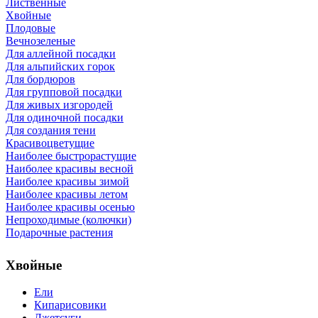
Лиственные
Хвойные
Плодовые
Вечнозеленые
Для аллейной посадки
Для альпийских горок
Для бордюров
Для групповой посадки
Для живых изгородей
Для одиночной посадки
Для создания тени
Красивоцветущие
Наиболее быстрорастущие
Наиболее красивы весной
Наиболее красивы зимой
Наиболее красивы летом
Наиболее красивы осенью
Непроходимые (колючки)
Подарочные растения
Хвойные
Ели
Кипарисовики
Лжетсуги