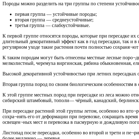
Породы можно разделить на три группы по степени устойчивос
первая группа — устойчивые породы;
вторая группа — среднеустойчивые;
третья группа — слабоустойчивые.
К первой группе относятся породы, которые при пересадке их 
длительный декоративный эффект как в год пересадки, так и 
регулярном уходе такие растения почти полностью сохраня¬ют 
К таким породам могут быть отнесены местные лесные поро¬ды:
мелколистный, черемуха виргинская, рябина обыкновенная, ель
Высокой декоративной устойчивостью при летних пересадках о
Вторая группа пород по своим биологическим особенностям в 
К этой группе местных пород при пересадке из леса можно от
сибирский штамбовый, тополи— чёрный, канадский, берлинск
При пересадке растений этой группы летом, особенно во вто¬
сохра¬нять его от деформации при перевозке, сокращать время
освещен¬ных мест и перевозка в пасмурную и дождливую погод
Листопад после пересадки, особенно во второй и трети и пе¬
более медленно — деревья.