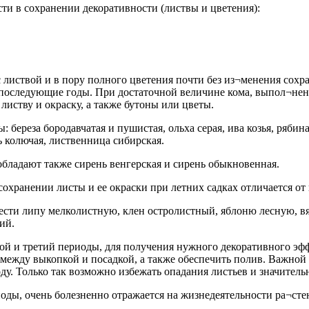
ти в сохранении декоративности (листвы и цветения):
с листвой и в пору полного цветения почти без из¬менения сох
в последующие годы. При достаточной величине кома, выпол¬не
листву и окраску, а также бутоны или цветы.
 береза бородавчатая и пушистая, ольха серая, ива козья, ряби
 колючая, лиственница сибирская.
бладают также сирень венгерская и сирень обыкновенная.
сохранении листы и ее окраски при летних садках отличается от
нести липу мелколистную, клен остролистный, яблоню лесную, 
ий.
рой и третий периоды, для получения нужного декоративного эф
 между выкопкой и посадкой, а также обеспечить полив. Важной 
у. Только так возможно избежать опадания листьев и значитель
риоды, очень болезненно отражается на жизнедеятельности ра¬ст