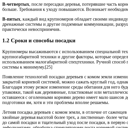
В-четвертых
, после пересадки деревья, потерявшие часть кор
больше. Требования к уходу повышаются. Возникает необходим
В-пятых
, каждый вид крупномеров обладает своими индивиду
дренажные системы и другие подземные коммуникации, разрушая
практически невосприимчив.
1.2 Сроки и способы посадки
Крупномеры высаживаются с использованием специальной техн
крупногабаритной техники и другие факторы, которые определ
использованием малогабаритной спецтехники. Ручной способ п
системы к минимуму.[25]
Появление технологий посадки деревьев с комом земли измени
закрытой корневой системой, можно сажать круглый год, однак
Благодаря этому резкое изменение среды обитания для него бу
упаковки, такой как деревянные, пластиковые или металлическ
оставшееся с оголенными корнями дерево имеет мало шансов д
подготовки ям, хотя и эти проблемы вполне решаемы.
Летняя посадка деревьев с комом земли, в отличие от саженцев
хвойные деревья высотой более трех, а лиственные- более чет
до самой посадки и тщательный уход после посадки, в первую 
дефолиантами, обработка стимуляторами роста корневой систе