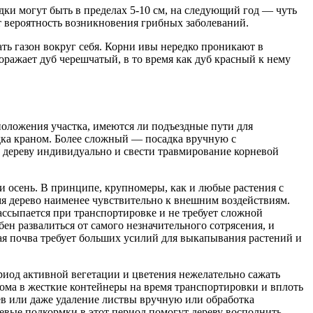
адки могут быть в пределах 5-10 см, на следующий год — чуть
т вероятность возникновения грибных заболеваний.
ь газон вокруг себя. Корни ивы нередко проникают в
оражает дуб черешчатый, в то время как дуб красный к нему
оложения участка, имеются ли подъездные пути для
дка краном. Более сложный — посадка вручную с
 дереву индивидуально и свести травмирование корневой
 осень. В принципе, крупномеры, как и любые растения с
мя дерево наименее чувствительно к внешним воздействиям.
ассыпается при транспортировке и не требует сложной
ен развалиться от самого незначительного сотрясения, и
ая почва требует больших усилий для выкапывания растений и
ериод активной вегетации и цветения нежелательно сажать
кома в жесткие контейнеры на время транспортировки и вплоть
ев или даже удаление листвы вручную или обработка
невые подкормки в этот период помогут дереву восполнить