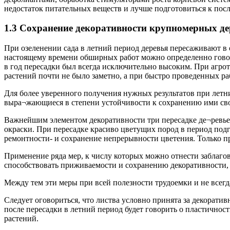
недостаток питательных веществ и лучше подготовиться к пос
1.3 Сохранение декоративности крупномерных де
При озеленении сада в летний период деревья пересаживают в
настоящему времени обширных работ можно определенно говор
в год пересадки был всегда исключительно высоким. При агро
растений почти не было заметно, а при быстро проведенных 
Для более уверенного получения нужных результатов при летн
выра¬жающиеся в степени устойчивости к сохранению ими свои
Важнейшим элементом декоративности три пересадке де¬ревьев
окраски. При пересадке красиво цветущих пород в период подг
ремонтности- и сохранение непрерывности цветения. Только п
Применение ряда мер, к числу которых можно отнести заблаго
способствовать приживаемости и сохранению декоративности, 
Между тем эти меры при всей полезности трудоемки и не всег
Следует оговориться, что листва условно принята за декора
после пересадки в летний период будет говорить о пластично
растений.