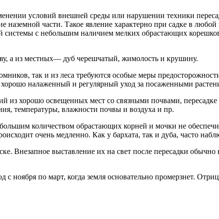
менении условий внешней среды или нарушении техники пересад
ние наземной части. Такое явление характерно при садке в любо
й системы с небольшим наличием мелких обрастающих корешков 
ву, а из местных— дуб черешчатый, жимолость и крушину.
томников, так и из леса требуются особые меры предосторожност
е хорошо налаженный и регулярный уход за посаженными растен
ний из хорошо освещенных мест со связными почвами, пересадке
ия, температуры, влажности почвы и воздуха и пр.
 небольшим количеством обрастающих корней и мочки не обеспечи
оисходит очень медленно. Как у бархата, так и дуба, часто наб
ске. Внезапное выставление их на свет после пересадки обычно
од с ноября по март, когда земля основательно промерзнет. От