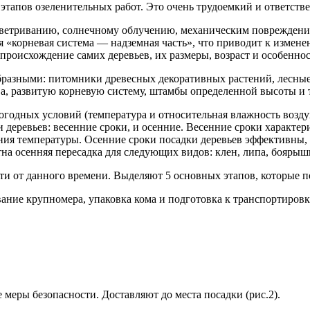
этапов озеленительных работ. Это очень трудоемкий и ответст
ветриванию, солнечному облучению, механическим повреждения
я «корневая система — надземная часть», что приводит к изме
 происхождение самих деревьев, их размеры, возраст и особенн
бразными: питомники древесных декоративных растений, лесны
ва, развитую корневую систему, штамбы определенной высоты и 
погодных условий (температура и относительная влажность возд
 деревьев: весенние сроки, и осенние. Весенние сроки характе
ения температуры. Осенние сроки посадки деревьев эффективны,
тна осенняя пересадка для следующих видов: клен, липа, боярыш
ти от данного времени. Выделяют 5 основных этапов, которые п
ание крупномера, упаковка кома и подготовка к транспортиров
меры безопасности. Доставляют до места посадки (рис.2).