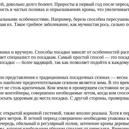
ней, довольно долго болеют. Приросты в первый год после перес
ость в частых поливах и опрыскиваниях кроны, что увеличивае
альными особенностями. Например, береза способна пересушиват
 их. Такое грибное заболевание, как мучнистая роса, сильно п
ики и вручную. Способы посадки зависят от особенностей расп
яет специалист по посадкам. Самый простой способ — это поса
осадки — более щадящий, так как позволяет подойти к каждому
ло представления о традиционных посадочных сезонах — весна и
о наиболее предпочтительным сезоном является зима. В это вре
дет не столь критичным. Ком земли в промерзшем состоянии не р
ие контейнеры, совершенно необходимые летом, когда ком способ
оехать здоровым до места посадки. С другой стороны, промерзш
 с открытой корневой системой, также вполне реальна. Хотя в п
ырех метров. В летний период совершенно необходима упаковка 
очередь, обильный и регулярный полив, затенение кроны деревь
мы, которая наибольшим образом страдает от пересадки. Внекор