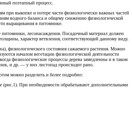
венный поэтапный процесс.
м при выкопке и потере части физиологически важных частей
нениям водного баланса и общему снижению физиологической
ости выращивания в питомнике.
е питомники, лесонасаждения. Посадочный материал должен
толщины, характер ветвления, соответствующий данному виду.
уха), физиологического состояния сажаемого растения. Можно
ризуются началом вегетации физиологической деятельности
 когда физиологические процессы дерева замедленны и в таком
ник, и др. — у них листопад происходит рано.
отом можно разделить и более подробно:
ке (рис.1). При необходимости обрабатывают дополнительными