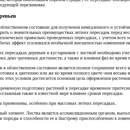
ледующей перезимовке.
ревьев
 облиственном состоянии для получения немедленного и устойчи
ить о значительных преимуществах летних пересадок перед вес
технических правильно проведенных пересадках, с учетом всех
работах эффект усиливался необычной внезапностью изменения 
их пересадках деревьев и кустарников с листвой необходимо уч
х деко¬ративных достоинств, а также и влияния фаз во время п
 в облиственном состоянии является полное сохранение всего к
отовки к цветению или же во время полного цвете¬ния весьма в
ри этих условия достигается основная цель оформления растени
временную подготовку растений к пересадке временное притесне
сглаживая также в известной мере влияние сроков пересадки.
да применимы, особенно при массовых летних пересадках.
тивный элемент. Листва является ассимиляционным органом, вы
сти породы и способности ее к быстрому приспособлению к изм