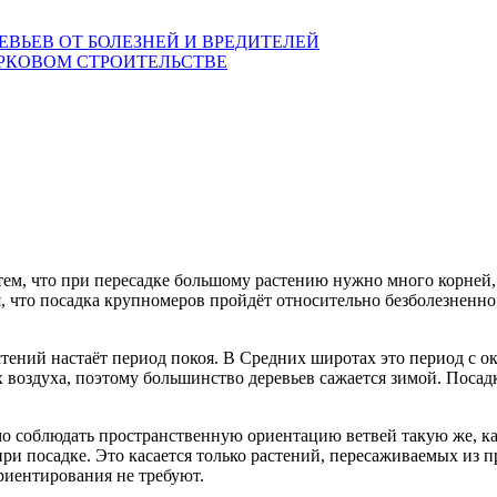
ВЬЕВ ОТ БОЛЕЗНЕЙ И ВРЕДИТЕЛЕЙ
РКОВОМ СТРОИТЕЛЬСТВЕ
с тем, что при пересадке большому растению нужно много корней
 что посадка крупномеров пройдёт относительно безболезненно,
стений настаёт период покоя. В Средних широтах это период с о
 воздуха, поэтому большинство деревьев сажается зимой. Посад
о соблюдать пространственную ориентацию ветвей такую же, кака
при посадке. Это касается только растений, пересаживаемых из
риентирования не требуют.