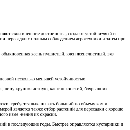
раняют свои внешние достоинства, создают устойчи¬вый и
нии пересадки с полным соблюдением агротехники и затем при
на обыкновенная ясень пушистый, клен ясенелистный, вяз
 первой несколько меньшей устойчивостью.
вяз, липу крупнолистную, каштан конский, боярышник
фекта требуется выкапывать больший по объему ком и
мерой является также отбор растений для пересадки с хорошо
ного изме¬нения их окраски.
ений в последующие годы. Быстрее оправляются кустарники и