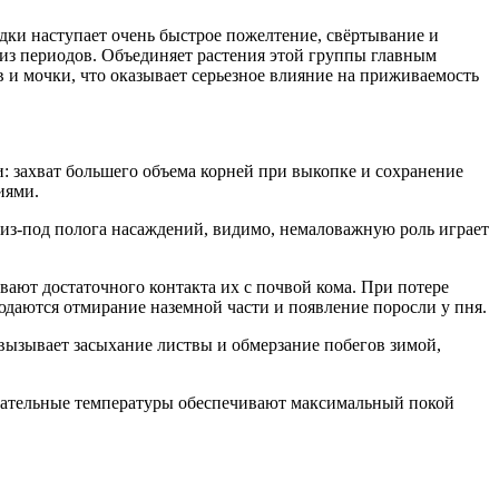
ки наступает очень быстрое пожелтение, свёртывание и
й из периодов. Объединяет растения этой группы главным
и мочки, что оказывает серьезное влияние на приживаемость
и: захват большего объема корней при выкопке и сохранение
иями.
 из-под полога насаждений, видимо, немаловажную роль играет
вают достаточного контакта их с почвой кома. При потере
людаются отмирание наземной части и появление поросли у пня.
 вызывает засыхание листвы и обмерзание побегов зимой,
рицательные температуры обеспечивают максимальный покой