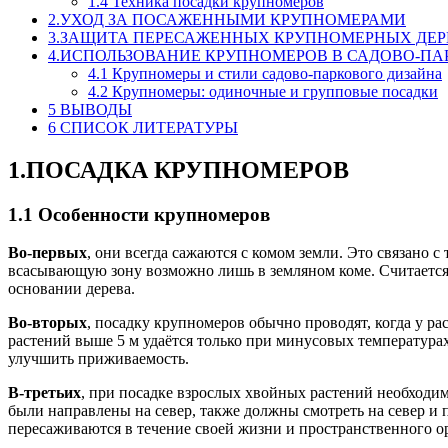
1.4 Техника посадки крупномеров
2.УХОД ЗА ПОСАЖЕННЫМИ КРУПНОМЕРАМИ
3.ЗАЩИТА ПЕРЕСАЖЕННЫХ КРУПНОМЕРНЫХ ДЕРЕ
4.ИСПОЛЬЗОВАНИЕ КРУПНОМЕРОВ В САДОВО-ПА
4.1 Крупномеры и стили садово-паркового дизайна
4.2 Крупномеры: одиночные и групповые посадки
5 ВЫВОДЫ
6 СПИСОК ЛИТЕРАТУРЫ
1.ПОСАДКА КРУПНОМЕРОВ
1.1 Особенности крупномеров
Во-первых
, они всегда сажаются с комом земли. Это связано 
всасывающую зону возможно лишь в земляном коме. Считается,
основании дерева.
Во-вторых
, посадку крупномеров обычно проводят, когда у ра
растений выше 5 м удаётся только при минусовых температурах
улучшить приживаемость.
В-третьих
, при посадке взрослых хвойных растений необходим
были направлены на север, также должны смотреть на север и 
пересаживаются в течение своей жизни и пространственного о