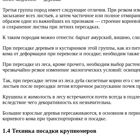
Третья группа пород имеет следующие отличия. При резком из
засыхание всех листьев, а затем частичное или полное отмира
образом один из важнейших их признаков — строение корнево
и сохранение листвы при летних пересадках.
К таким породам можно отнести: бархат амурский, вишню, сли
При пересадке деревьев и кустарников этой группы, как из пи
кома от деформации при перевозке и посадке; необходим такж
При пересадке из леса, кроме прочего, необходим выбор расте
чрезвычайно резкое изменение экологических условий: освещен
Так, при пересадке летом из леса дуба скелетные корни его с
листьев после пересадки летом вторичное распускание почек пр
Крушина и жимолость в лесу встречаются почти всегда в подле
вследствие чего декоративность их незначительна.
Большие взрослые деревья пересаживаются, в основном в пери
корневого кома при транспортировке и посадке.
1.4 Техника посадки крупномеров