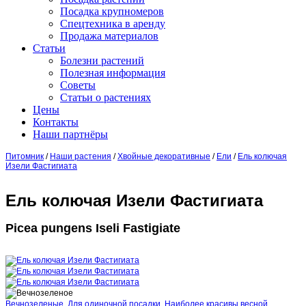
Посадка крупномеров
Спецтехника в аренду
Продажа материалов
Статьи
Болезни растений
Полезная информация
Советы
Статьи о растениях
Цены
Контакты
Наши партнёры
Питомник
/
Наши растения
/
Хвойные декоративные
/
Ели
/
Ель колючая
Изели Фастигиата
Ель колючая Изели Фастигиата
Picea pungens Iseli Fastigiate
Вечнозеленые
,
Для одиночной посадки
,
Наиболее красивы весной
,