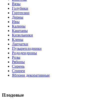
Вязы
Голубики
Гортензии
Дерны
Ивы
Калины
Каштаны
Кизильники
Клены
Лапчатки
Пузыреплодники
Рододендроны
Розы
Рябины
Сирень
Спиреи
Яблони декоративные
Плодовые