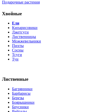
Подарочные растения
Хвойные
Ели
Кипарисовики
Лжетсуги
Лиственницы
Можжевельники
Пихты
Сосны
Тсуги
Туи
Лиственные
Багрянники
Барбарисы
Березы
Боярышники
Брусники
Вейгелы